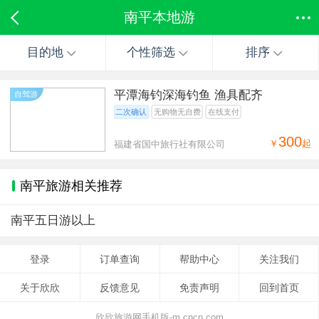
南平本地游
目的地
个性筛选
排序
平潭海钓深海钓鱼 渔具配齐
自驾游
二次确认
无购物无自费
在线支付
300
￥
起
福建省国中旅行社有限公司
南平旅游相关推荐
南平五日游以上
登录
订单查询
帮助中心
关注我们
关于欣欣
反馈意见
免责声明
回到首页
欣欣旅游网手机版-m.cncn.com