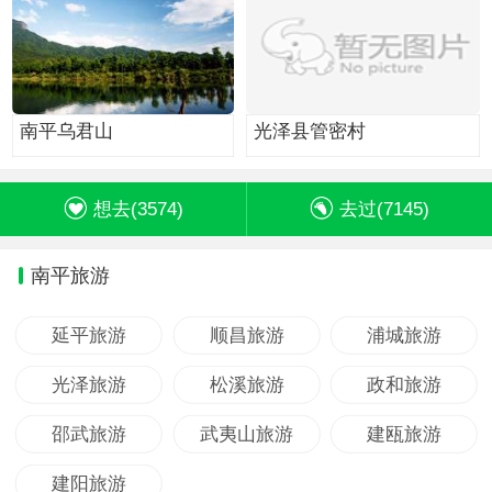
南平乌君山
光泽县管密村
想去(
3574
)
去过(
7145
)
南平旅游
延平旅游
顺昌旅游
浦城旅游
光泽旅游
松溪旅游
政和旅游
邵武旅游
武夷山旅游
建瓯旅游
建阳旅游