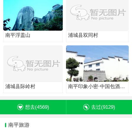
南平浮盖山
浦城县双同村
浦城县际岭村
南平印象小密·中国包酒文
化博览园
想去(
4569
)
去过(
9129
)
南平旅游